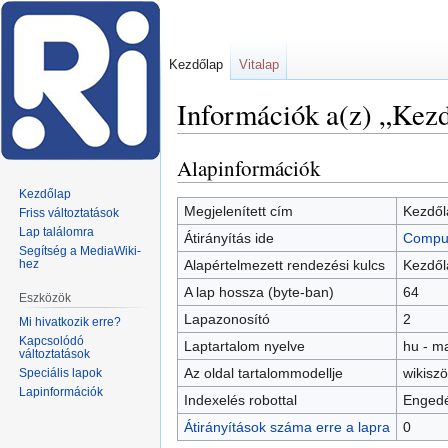
Kezdőlap
Vitalap
Információk a(z) „Kezd
Alapinformációk
Ugrás
Ugrás
a
a
Kezdőlap
navigációhoz
kereséshez
Megjelenített cím
Kezdől
Friss változtatások
Lap találomra
Átirányítás ide
Comput
Segítség a MediaWiki-
hez
Alapértelmezett rendezési kulcs
Kezdől
A lap hossza (byte-ban)
64
Eszközök
Lapazonosító
2
Mi hivatkozik erre?
Kapcsolódó
Laptartalom nyelve
hu - m
változtatások
Az oldal tartalommodellje
wikisz
Speciális lapok
Lapinformációk
Indexelés robottal
Engedé
Átirányítások száma erre a lapra
0